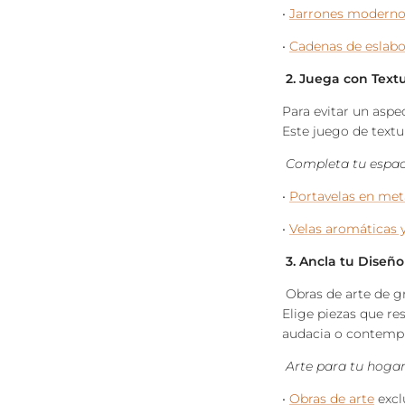
•
Jarrones moderno
•
Cadenas de eslab
2. Juega con Textu
Para evitar un aspe
Este juego de textu
Completa tu espac
•
Portavelas en met
•
Velas aromáticas y
3. Ancla tu Diseño
Obras de arte de gr
Elige piezas que re
audacia o contempl
Arte para tu hogar
•
Obras de arte
excl