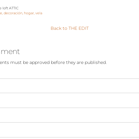
e loft ATTIC
te
decoración
hogar
vela
Back to THE EDIT
mment
nts must be approved before they are published.