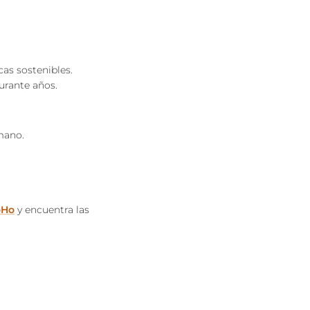
as sostenibles.
urante años.
mano.
oHo
y encuentra las