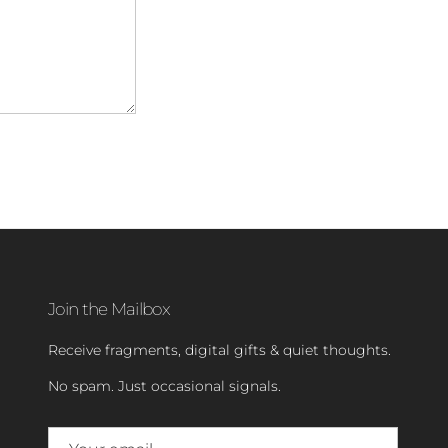
Join the Mailbox
Receive fragments, digital gifts & quiet thoughts.
No spam. Just occasional signals.