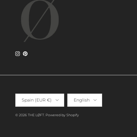
Instagram
Pinterest
Country/Region
Language
Spain (EUR €)
English
© 2026
THE LØFT
.
Powered by Shopify