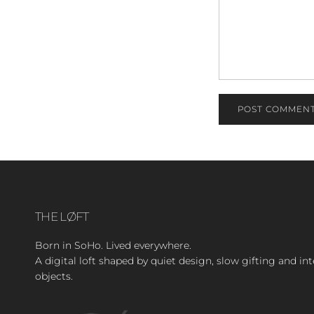
POST COMMEN
THE LØFT
Born in SoHo. Lived everywhere.
A digital loft shaped by quiet design, slow gifting and in
objects.