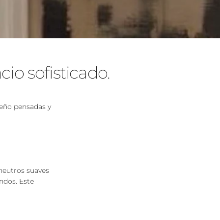
io sofisticado.
seño pensadas y
 neutros suaves
ndos. Este