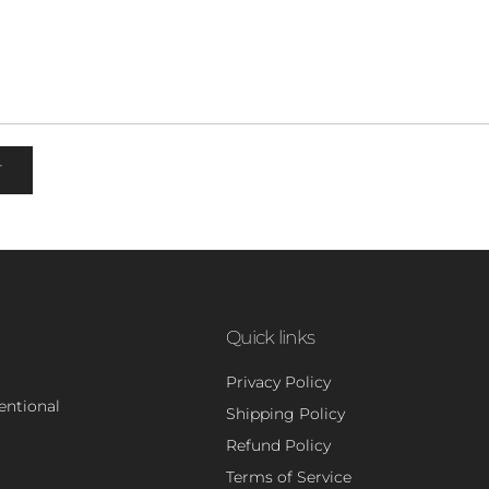
T
Quick links
Privacy Policy
tentional
Shipping Policy
Refund Policy
Terms of Service