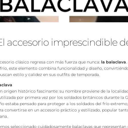
El accesorio imprescindible de
ccesorio clásico regresa con más fuerza que nunca:
la balaclava
 frío, este elemento combina funcionalidad y diseño, convirtién
uscan estilo y calidez en sus outfits de temporada.
laclava
un origen histórico fascinante: su nombre proviene de la localid
tilizada por primera vez por los soldados británicos durante la
seño estaba pensado para proteger a los soldados del frío extremo
a convertirse en un accesorio práctico y estilizado, popular tan
ana.
emos seleccionado cuidadosamente balaclavas que representan n