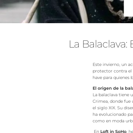
La Balaclava: 
Este invierno, un a
protector contra el
have para quienes b
El origen de la ba
La balaclava tiene 
Crimea, donde fue u
el siglo XIX. Su di
ha evolucionado par
como en moda urb
En
Loft in SoHo
, h