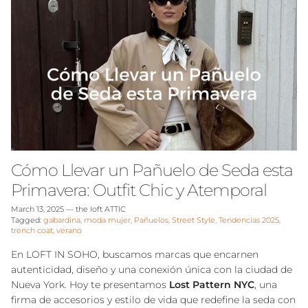
Cómo Llevar un Pañuelo de Seda esta
Primavera: Outfit Chic y Atemporal
March 13, 2025
—
the loft ATTIC
Tagged:
gabardina
moda mujer
Pañuelos
Street Style
Tendencias 2025
trench coat
verano
En LOFT IN SOHO, buscamos marcas que encarnen
autenticidad, diseño y una conexión única con la ciudad de
Nueva York. Hoy te presentamos
Lost Pattern NYC
, una
firma de accesorios y estilo de vida que redefine la seda con