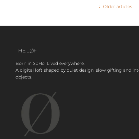
Older articles
THE LØFT
Born in SoHo. Lived everywhere.
A digital loft shaped by quiet design, slow gifting and in
objects.