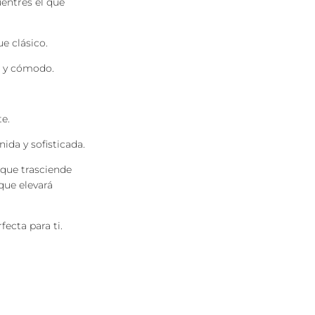
entres el que
e clásico.
o y cómodo.
e.
ida y sofisticada.
 que trasciende
que elevará
fecta para ti.