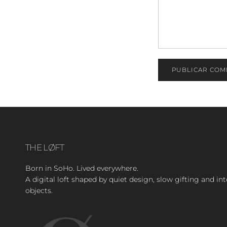
PUBLICAR COM
THE LØFT
Born in SoHo. Lived everywhere.
A digital loft shaped by quiet design, slow gifting and in
objects.