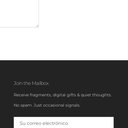
Join the Mailbox
Receive fragments, digital gifts & quiet thoughts.
No spam. Just occasional signals.