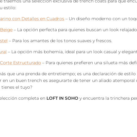
e traemos una selección exclusiva de trench coats para que encu
 estilo:
arino con Detalles en Cuadros
– Un diseño moderno con un toqu
 Beige
– La opción perfecta para quienes buscan un look relajad
stel
– Para los amantes de los tonos suaves y frescos.
ural
– La opción más bohemia, ideal para un look casual y elegant
 Corte Estructurado
– Para quienes prefieren una silueta más defin
ás que una prenda de entretiempo; es una declaración de estilo
r en un buen trench es asegurarte de tener un aliado atemporal 
a tienes el tuyo?
selección completa en
LOFT IN SOHO
y encuentra la trinchera per