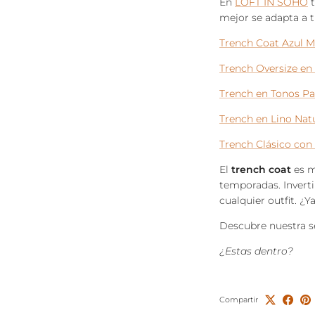
En
LOFT IN SOHO
t
mejor se adapta a tu
Trench Coat Azul M
Trench Oversize en
Trench en Tonos Pa
Trench en Lino Nat
Trench Clásico con
El
trench coat
es m
temporadas. Inverti
cualquier outfit. ¿Y
Descubre nuestra 
¿Estas dentro?
Compartir