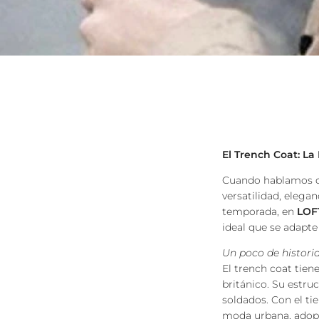
El Trench Coat: L
Cuando hablamos de
versatilidad, elega
temporada, en
LOF
ideal que se adapte 
Un poco de histori
El trench coat tien
británico. Su estru
soldados. Con el ti
moda urbana, adopt