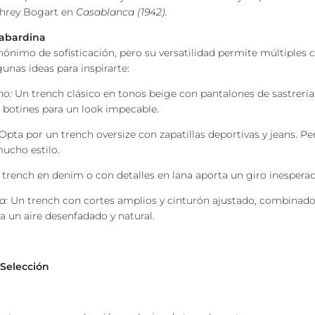
rey Bogart en
Casablanca (1942).
gabardina
inónimo de sofisticación, pero su versatilidad permite múltiples
unas ideas para inspirarte:
no:
Un trench clásico en tonos beige con pantalones de sastrería
botines para un look impecable.
Opta por un trench oversize con zapatillas deportivas y jeans. Pe
ucho estilo.
trench en denim o con detalles en lana aporta un giro inesperado
a:
Un trench con cortes amplios y cinturón ajustado, combinado
ra un aire desenfadado y natural.
Selección