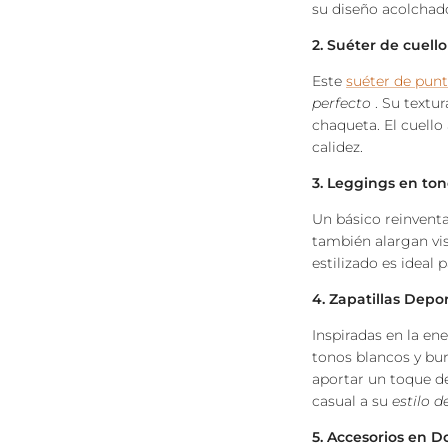
su diseño acolchad
2. Suéter de cuell
Este
suéter de pun
perfecto
. Su textu
chaqueta. El cuello
calidez.
3. Leggings en to
Un básico reinvent
también alargan vis
estilizado es ideal
4. Zapatillas Depor
Inspiradas en la ene
tonos blancos y bur
aportar un toque d
casual a su
estilo d
5. Accesorios en D