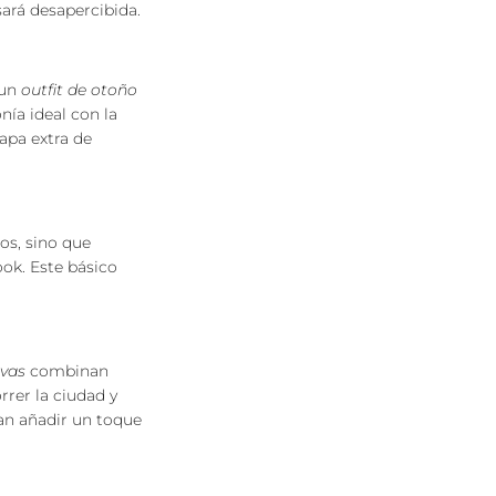
ará desapercibida.
 un
outfit de otoño
nía ideal con la
apa extra de
s, sino que
ok. Este básico
ivas
combinan
rrer la ciudad y
an añadir un toque