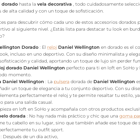
j dorado
hasta la
vela decorativa
, todo cuidadosamente selecc
 de alta calidad y con un toque de sofisticación.
aces para descubrir cómo cada uno de estos accesorios dorados p
ortivo al siguiente nivel. ¿Estás lista para destacar tu look en bu
lo?
ellington Dorado
: El
reloj
Daniel Wellington
en dorado es el c
look, incluso en uno deportivo. Con su diseño minimalista y elegan
sofisticación y calidad, aportando un toque de lujo sin perder fu
loj dorado Daniel Wellington
perfecto para ti en loft en SoHo y 
todo momento.
a Daniel Wellington
: La
pulsera
dorada de
Daniel Wellington
es
ñadir un toque de elegancia a tu conjunto deportivo. Con su dise
ementa perfectamente el reloj y te permite resaltar tu estilo, ya
 para una salida casual.
pieza en loft en SoHo y acompañala con otros productos exclusi
pelo dorada
: No hay nada más práctico y chic que una
goma par
e tu cabello en su lugar, sino que también añade ese toque de s
rfectamente tu outfit sport.
: Después de un día activo,