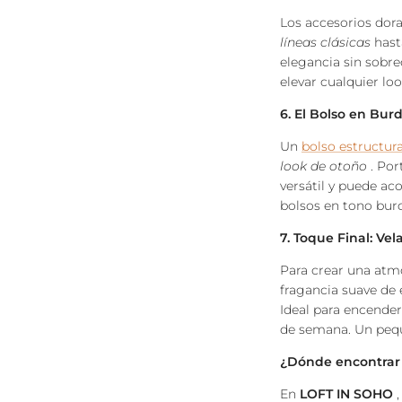
Los accesorios dora
líneas clásicas
hast
elegancia sin sobre
elevar cualquier lo
6. El Bolso en Bur
Un
bolso estructur
look de otoño
. Por
versátil y puede ac
bolsos en tono bur
7. Toque Final: Ve
Para crear una atm
fragancia suave de
Ideal para encender 
de semana. Un peque
¿Dónde encontrar 
En
LOFT IN SOHO
,