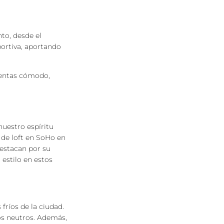
to, desde el
ortiva, aportando
ientas cómodo,
nuestro espíritu
de loft en SoHo en
destacan por su
 estilo en estos
fríos de la ciudad.
os neutros. Además,