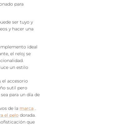
ionado para
uede ser tuyo y
rdeos y hacer una
omplemento ideal
te, el reloj se
ncionalidad.
luce un estilo
 el accesorio
ño sutil pero
 sea para un día de
vos de la
marca
.
a el pelo
dorada.
ofisticación que