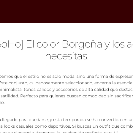
oHo] El color Borgoña y los 
necesitas.
bemos que el estilo no es solo moda, sino una forma de expresar
ste conjunto, cuidadosamente seleccionado, encarna la esencia
inimalista, tonos cálidos y accesorios de alta calidad que desta
satilidad. Perfecto para quienes buscan comodidad sin sacrificar
ño.
 llegado para quedarse, y esta temporada se ha convertido en u
a looks casuales como deportivos. Si buscas un outfit que combi
e de elegancia, ¡tenemos la inspiración perfecta para ti!