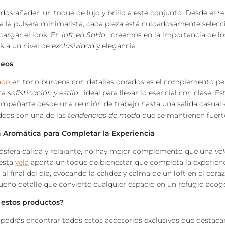
dos añaden un toque de lujo y brillo a este conjunto. Desde el
re
a la pulsera minimalista, cada pieza está cuidadosamente selecc
cargar el look. En
loft en SoHo
, creemos en la importancia de los
ok a un nivel de
exclusividad
y elegancia.
deos
ado
en tono burdeos con detalles dorados es el complemento per
ta
sofisticación y estilo
, ideal para llevar lo esencial con clase. E
ompañarte desde una reunión de trabajo hasta una salida casual e
deos son una de las
tendencias de moda
que se mantienen fuert
la Aromática para Completar la Experiencia
ósfera cálida y relajante, no hay mejor complemento que una
ve
 esta
vela
aporta un toque de bienestar que completa la experien
al final del día, evocando la calidez y calma de un loft en el cor
ño detalle que convierte cualquier espacio en un refugio acoge
estos productos?
 podrás encontrar todos estos accesorios exclusivos que destaca