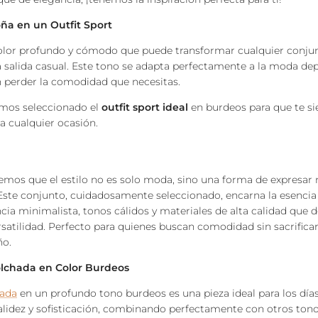
ña en un Outfit Sport
olor profundo y cómodo que puede transformar cualquier conjun
 salida casual. Este tono se adapta perfectamente a la moda dep
n perder la comodidad que necesitas.
emos seleccionado el
outfit sport ideal
en burdeos para que te s
ara cualquier ocasión.
bemos
que el estilo no es solo moda, sino una forma de expresar 
ste conjunto, cuidadosamente seleccionado, encarna la esencia 
cia minimalista, tonos cálidos y materiales de alta calidad que 
satilidad. Perfecto para quienes buscan comodidad sin sacrificar
ño.
olchada en Color Burdeos
hada
en un profundo tono burdeos es una pieza ideal para los días 
calidez y sofisticación, combinando perfectamente con otros ton