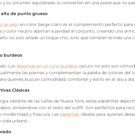
o y su volumen equilibrado la convierten en una
pieza
que no pas
o alto de punto grueso
to grueso
en color beige claro es el complemento perfecto para
ra y color neutro aportan suavidad al conjunto, creando una armo
 alto no solo añade un toque chic, sino que también brinda una c
no burdeos
ado. Los
leggings en un tono burdeos
oscuro no solo son cómodo
ualmente las piernas y complementan la paleta de colores del lo
 para quienes buscan
comodidad, combinar y estilo
en el día a día.
tivas Clásicas
rgía vibrante de las calles de Nueva York, estas
zapatillas deport
deos, alineándose con el resto del outfit. Son perfectos para reco
e modernidad y frescura. Las
zapatillas
ideales para quienes dese
e vida urbano
.
orado