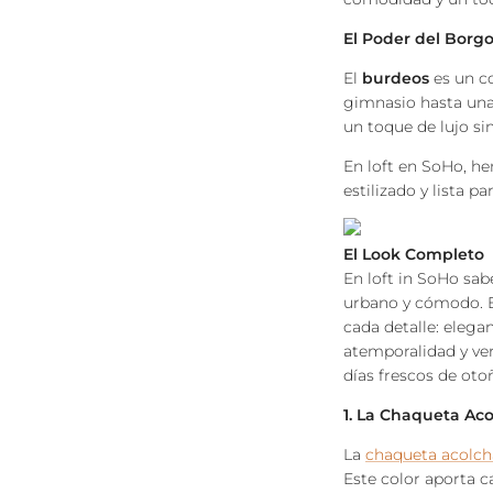
El Poder del Borgo
El
burdeos
es un c
gimnasio hasta una
un toque de lujo si
En loft en SoHo, h
estilizado y lista p
El Look Completo
En loft in SoHo sa
urbano y cómodo. E
cada detalle:
elegan
atemporalidad y ver
días frescos de oto
1. La Chaqueta Ac
La
chaqueta acolc
Este color aporta 