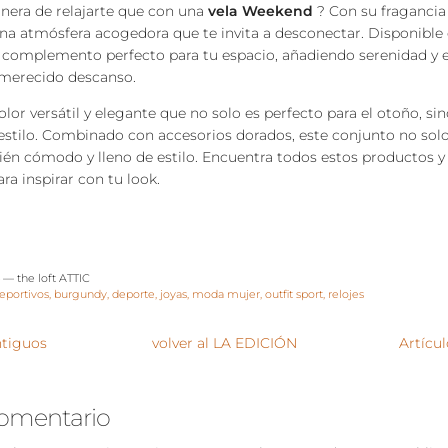
era de relajarte que con una
vela Weekend
? Con su fragancia 
na atmósfera acogedora que te invita a desconectar. Disponible 
 complemento perfecto para tu espacio, añadiendo serenidad y 
 merecido descanso.
olor versátil y elegante que no solo es perfecto para el otoño, s
 estilo. Combinado con accesorios dorados, este conjunto no so
bién cómodo y lleno de estilo. Encuentra todos estos productos 
ra inspirar con tu look.
—
the loft ATTIC
eportivos
burgundy
deporte
joyas
moda mujer
outfit sport
relojes
ntiguos
volver al LA EDICIÓN
Artícu
comentario