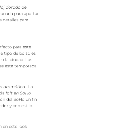
loj dorado de
ionada para aportar
 detalles para
fecto para este
ste tipo de bolso es
n la ciudad. Los
es esta temporada.
la aromática
.
La
cia
loft en SoHo.
azón del SoHo un fin
dor y con estilo.
n en este look