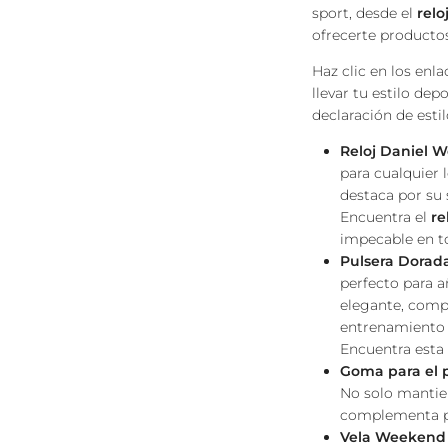
sport, desde el
relo
ofrecerte productos
Haz clic en los enl
llevar tu estilo dep
declaración de esti
Reloj Daniel W
para cualquier 
destaca por su 
Encuentra el
re
impecable en 
Pulsera Dorad
perfecto para a
elegante, compl
entrenamiento o
Encuentra esta 
Goma para el 
No solo mantien
complementa pe
Vela Weekend